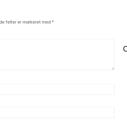
e felter er markeret med
*
C