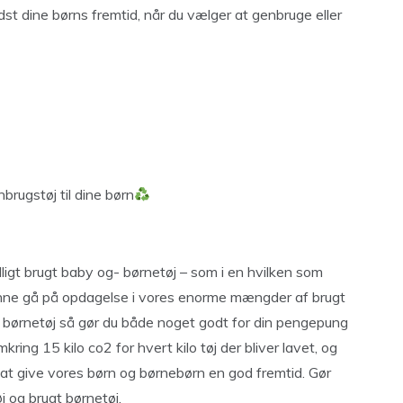
st dine børns fremtid, når du vælger at genbruge eller
brugstøj til dine børn
illigt brugt baby og- børnetøj – som i en hvilken som
unne gå på opdagelse i vores enorme mængder af brugt
gt børnetøj så gør du både noget godt for din pengepung
kring 15 kilo co2 for hvert kilo tøj der bliver lavet, og
r at give vores børn og børnebørn en god fremtid. Gør
j og brugt børnetøj.