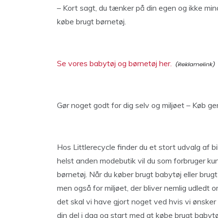
– Kort sagt, du tænker på din egen og ikke mind
købe brugt børnetøj.
Se vores babytøj og børnetøj her.
Gør noget godt for dig selv og miljøet – Køb gen
Hos Littlerecycle finder du et stort udvalg af b
helst anden modebutik vil du som forbruger k
børnetøj. Når du køber brugt babytøj eller bru
men også for miljøet, der bliver nemlig udledt om
det skal vi have gjort noget ved hvis vi ønske
din del i dag og start med at købe brugt babytø