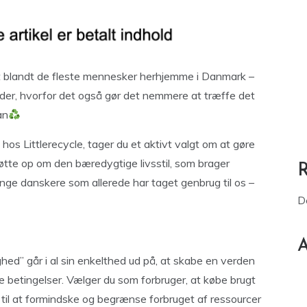
t blandt de fleste mennesker herhjemme i Danmark –
der, hvorfor det også gør det nemmere at træffe det
an
os Littlerecycle, tager du et aktivt valgt om at gøre
øtte op om den bæredygtige livsstil, som brager
ange danskere som allerede har taget genbrug til os –
D
A
ed” går i al sin enkelthed ud på, at skabe en verden
 betingelser. Vælger du som forbruger, at købe brugt
d til at formindske og begrænse forbruget af ressourcer