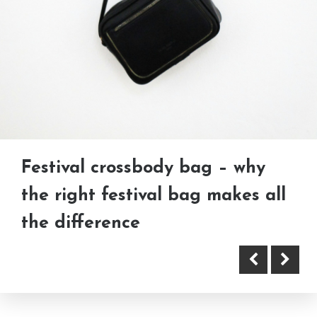
Mode og bevægelse i samtids-
Herretøj, basics og unikke fund:
croquis
køb det brugt til både hverdag
Festival crossbody bag – why
og fest
the right festival bag makes all
the difference