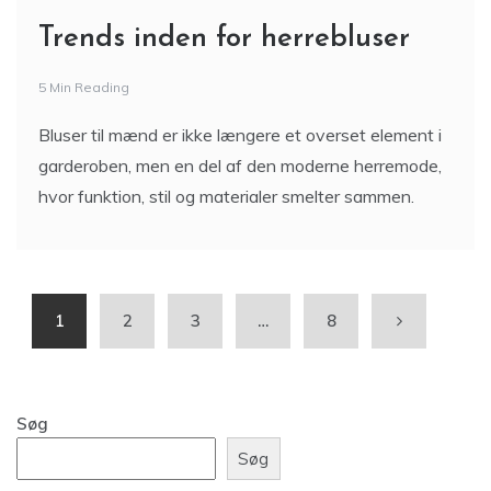
Trends inden for herrebluser
5 Min Reading
Bluser til mænd er ikke længere et overset element i
garderoben, men en del af den moderne herremode,
hvor funktion, stil og materialer smelter sammen.
1
2
3
…
8
Søg
Søg