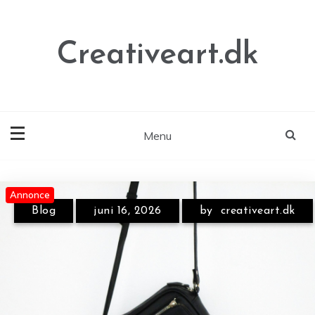
Skip
to
content
Creativeart.dk
Menu
Annonce
Annonce
Annonce
Blog
juni 16, 2026
by
creativeart.dk