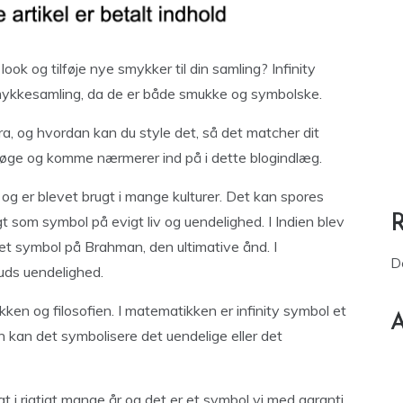
ok og tilføje nye smykker til din samling? Infinity
mykkesamling, da de er både smukke og symbolske.
a, og hvordan kan du style det, så det matcher dit
rsøge og komme nærmerer ind på i dette blogindlæg.
r og er blevet brugt i mange kulturer. Det kan spores
gt som symbol på evigt liv og uendelighed. I Indien blev
t symbol på Brahman, den ultimative ånd. I
D
uds uendelighed.
kken og filosofien. I matematikken er infinity symbol et
A
ien kan det symbolisere det uendelige eller det
t i rigtigt mange år og det er et symbol vi med garanti