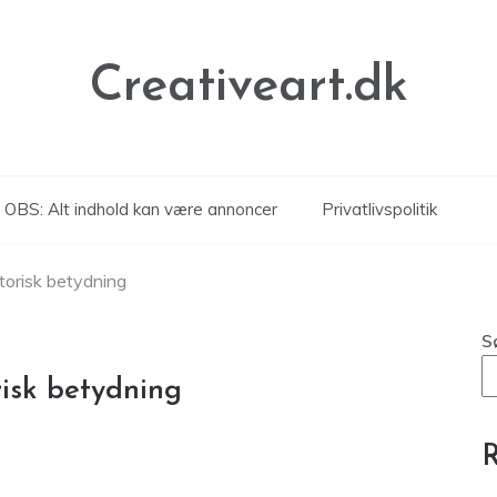
Creativeart.dk
OBS: Alt indhold kan være annoncer
Privatlivspolitik
storisk betydning
S
risk betydning
R