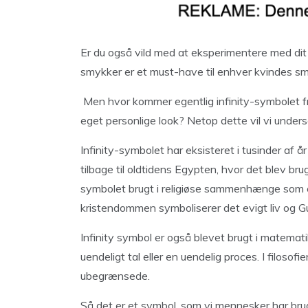
Er du også vild med at eksperimentere med dit lo
smykker er et must-have til enhver kvindes s
Men hvor kommer egentlig infinity-symbolet fr
eget personlige look? Netop dette vil vi unde
Infinity-symbolet har eksisteret i tusinder af å
tilbage til oldtidens Egypten, hvor det blev bru
symbolet brugt i religiøse sammenhænge som e
kristendommen symboliserer det evigt liv og G
Infinity symbol er også blevet brugt i matemati
uendeligt tal eller en uendelig proces. I filosof
ubegrænsede.
Så det er et symbol, som vi mennesker har brug