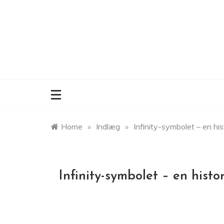
Skip
to
content
Home
»
Indlæg
»
Infinity-symbolet – en hi
Infinity-symbolet – en histo